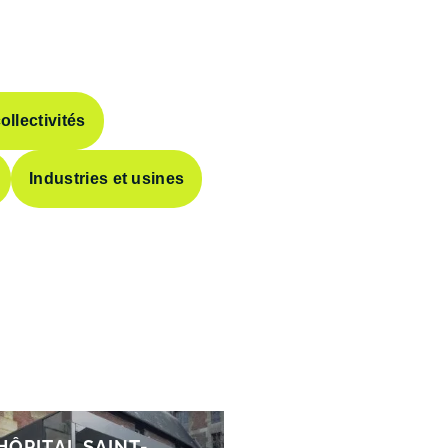
ollectivités
Industries et usines
’HÔPITAL SAINT-