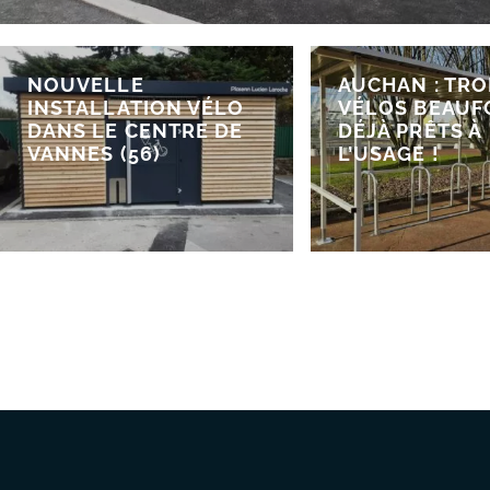
NOUVELLE
AUCHAN : TRO
INSTALLATION VÉLO
VÉLOS BEAUF
DANS LE CENTRE DE
DÉJÀ PRÊTS À
VANNES (56)
L’USAGE !