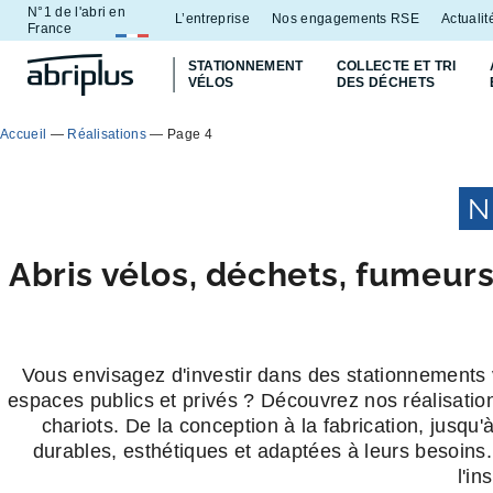
N°1 de l'abri en
Aller
Aller au
L’entreprise
Nos engagements RSE
Actualit
France
au
contenu
STATIONNEMENT
COLLECTE ET TRI
menu
VÉLOS
DES DÉCHETS
Accueil
—
Réalisations
—
Page 4
N
Abris vélos, déchets, fumeurs
Vous envisagez d'investir dans des stationnements
espaces publics et privés ? Découvrez nos réalisation
chariots. De la conception à la fabrication, jusqu'
durables, esthétiques et adaptées à leurs besoins.
l'in