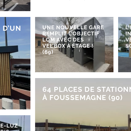
 D’UN
UNE NOUVELLE GARE
L
REMPLIT L’OBJECTIF
I
LOM AVEC DES
V
VEL’BOX À ÉTAGE !
S
(69)
64 PLACES DE STATIO
À FOUSSEMAGNE (90)
DE-LUZ