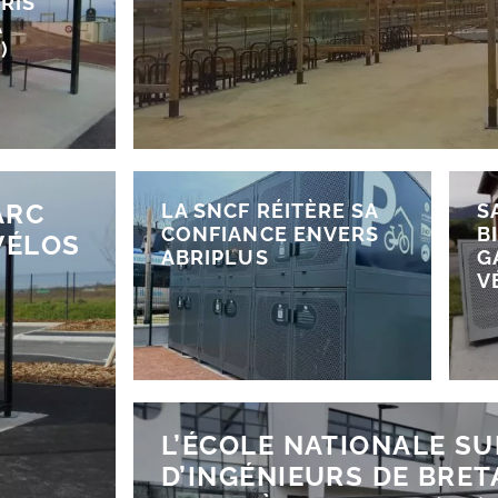
BRIS
A
)
ARC
LA SNCF RÉITÈRE SA
S
CONFIANCE ENVERS
B
VÉLOS
ABRIPLUS
G
V
L’ÉCOLE NATIONALE S
D’INGÉNIEURS DE BRET