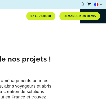
Accéder
Ouvrir la reche
Langue 
02 40 78 08 08
DEMANDER UN DEVIS
our le tri sélectif des déchets !
Fermer le message
e nos projets !
es aménagements pour les
s, abris voyageurs et abris
la création de solutions
out en France et trouvez