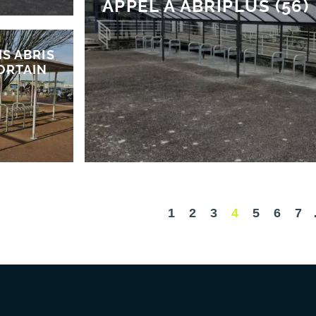
APPEL À ABRIPLUS (56)
IS ABRIS
ORTAIN
1
2
3
4
5
6
7