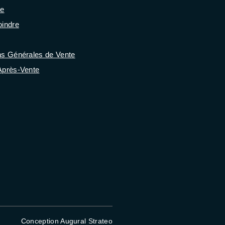
se
oindre
ns Générales de Vente
Après-Vente
Conception Augural Strateo