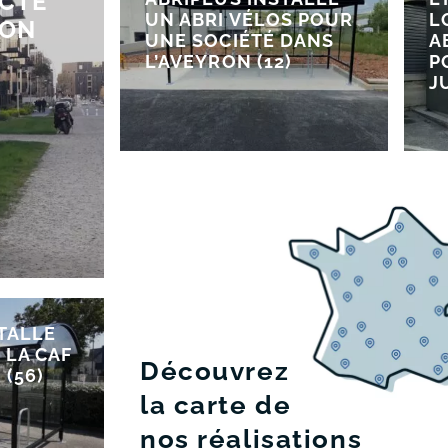
ECTE
UN ABRI VÉLOS POUR
L
ION
UNE SOCIÉTÉ DANS
A
L’AVEYRON (12)
P
J
TALLE
 LA CAF
Découvrez
(56)
la carte de
nos réalisations