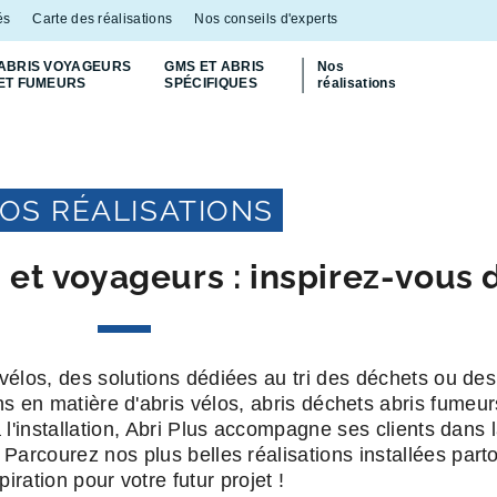
és
Carte des réalisations
Nos conseils d'experts
ABRIS VOYAGEURS
GMS ET ABRIS
Nos
ET FUMEURS
SPÉCIFIQUES
réalisations
Découvrez
notre abri bac Multiflux
p
OS RÉALISATIONS
 et voyageurs : inspirez-vous d
 vélos, des solutions dédiées au tri des déchets ou d
s en matière d'abris vélos, abris déchets abris fumeur
à l'installation, Abri Plus accompagne ses clients dans 
 Parcourez nos plus belles réalisations installées part
spiration pour votre futur projet !