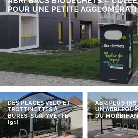
ABRI BACS BIODÉCHETS – COLL
POUR UNE PETITE AGGLOMÉRAT
DES PLACES VÉLO ET
ABRIPLUS INS
TROTTINETTES À
UN ABRI POUR
BURES-SUR-YVETTE
DU MORBIHAN 
(91)