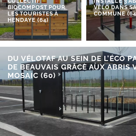
COLLECTIF
INSTALLE 3 A
BIOCOMPOST POUR
VÉLO DANS S
LES TOURISTES À
COMMUNE (64
HENDAYE (64)
DU VÉLOTAF AU SEIN DE L’ÉCO P
DE BEAUVAIS GRÂCE AUX ABRIS 
MOSAIC (60)