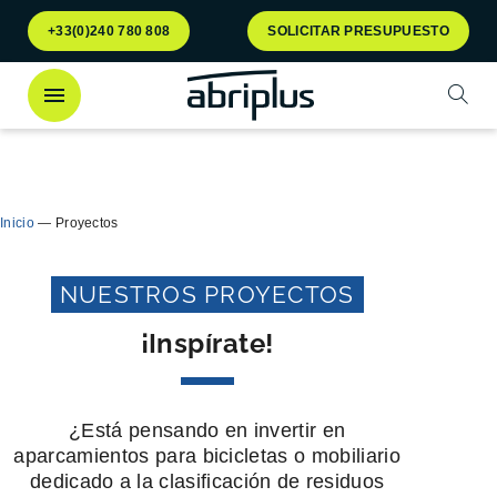
Ir al
Ir al
+33(0)240 780 808
SOLICITAR PRESUPUESTO
menú
contenido
Abrir
¡Descubra
nuestro contenedor Multiflux
para la
Cerra
clasificación selectiva de residuos!
Inicio
—
Proyectos
NUESTROS PROYECTOS
¡Inspírate!
¿Está pensando en invertir en
aparcamientos para bicicletas o mobiliario
dedicado a la clasificación de residuos