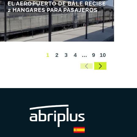
EL AEROPUERTO DE BÂLE RECIBE
2 HANGARES PARA PASAJEROS
1
2
3
4
…
9
10