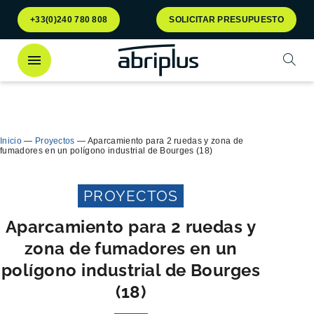
Ir al
Ir al
+33(0)240 780 808
SOLICITAR PRESUPUESTO
menú
contenido
Abrir
¡Descubra
nuestro contenedor Multiflux
para la
Cerra
clasificación selectiva de residuos!
Inicio
—
Proyectos
—
Aparcamiento para 2 ruedas y zona de
fumadores en un polígono industrial de Bourges (18)
PROYECTOS
Aparcamiento para 2 ruedas y
zona de fumadores en un
polígono industrial de Bourges
(18)