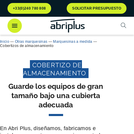
Ir al
Ir al
+33(0)240 780 808
SOLICITAR PRESUPUESTO
menú
contenido
Abrir
Inicio
—
Otras marquesinas
—
Marquesinas a medida
—
Cobertizos de almacenamiento
COBERTIZO DE
ALMACENAMIENTO
Guarde los equipos de gran
tamaño bajo una cubierta
adecuada
En Abri Plus, diseñamos, fabricamos e