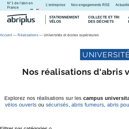
N°1 de l'abri en
Aller
Aller au
L’entreprise
Nos engagements RSE
Actualit
France
au
contenu
STATIONNEMENT
COLLECTE ET TRI
menu
VÉLOS
DES DÉCHETS
Accueil
—
Réalisations
—
Universités et écoles supérieures
UNIVERSIT
Nos réalisations d'abris 
Explorez nos réalisations sur les
campus universita
vélos ouverts
ou
sécurisés
,
abris fumeurs
,
abris pou
Filtrer par catégories