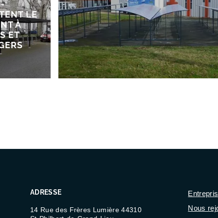
S-
TENT LE
NT À
S ET
NGERS
ADRESSE
Entrepri
Nous rej
14 Rue des Frères Lumière 44310