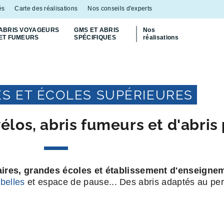
és
Carte des réalisations
Nos conseils d'experts
ABRIS VOYAGEURS
GMS ET ABRIS
Nos
ET FUMEURS
SPÉCIFIQUES
réalisations
Découvrez
notre abri bac Multiflux
p
ÉS ET ÉCOLES SUPÉRIEURES
vélos, abris fumeurs et d'abri
ires, grandes écoles et établissement d'enseigne
belles
et espace de pause... Des abris adaptés au per