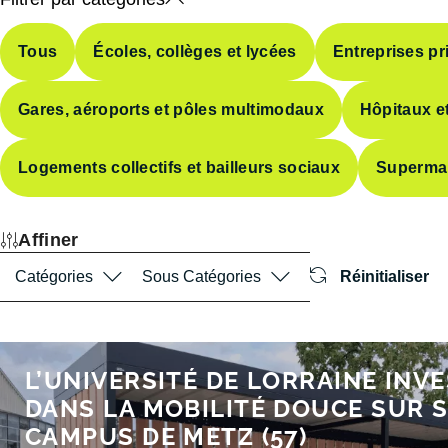
Tous
Écoles, collèges et lycées
Entreprises pr
Gares, aéroports et pôles multimodaux
Hôpitaux et
Logements collectifs et bailleurs sociaux
Superma
Affiner
Catégories
Sous Catégories
Réinitialiser
L’UNIVERSITÉ DE LORRAINE INVE
DANS LA MOBILITÉ DOUCE SUR 
CAMPUS DE METZ (57)