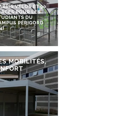
 ABRIS VÉLOS ET 90
LACES POUR LES
TUDIANTS DU
AMPUS PÉRIGORD
4)
S MOBILITÉS,
ONFORT