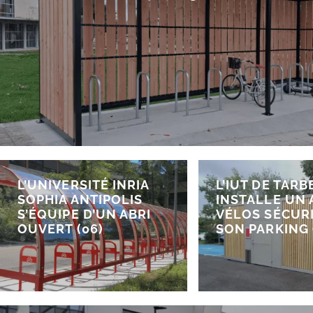
L’UNIVERSITÉ INRIA
L’IUT DE TARB
SOPHIA ANTIPOLIS
INSTALLE UN 
S’ÉQUIPE D’UN ABRI
VÉLOS SÉCUR
OUVERT (06)
SON PARKING 