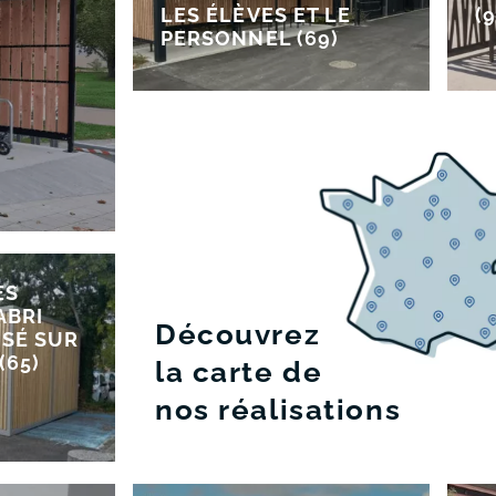
LES ÉLÈVES ET LE
(9
PERSONNEL (69)
ES
ABRI
Découvrez
ISÉ SUR
(65)
la carte de
nos réalisations