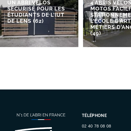
UN ABRI VÉLOS
4 ABRIS VÉLO
SÉCURISÉ POUR LES
MOTOS FACILI
ÉTUDIANTS DE L’IUT
STATIONNEME
DE LENS (62)
L’ÉCOLE D’ART
MÉTIERS D’A
(49)
TÉLÉPHONE
02 40 78 08 08