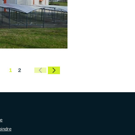
1
2
se
oindre