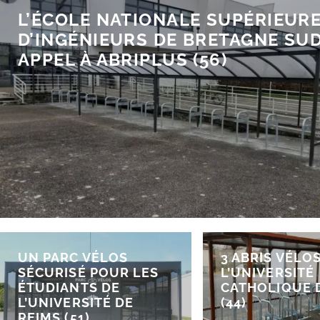
L’ÉCOLE NATIONALE SUPÉRIEUR
D’INGÉNIEURS DE BRETAGNE SUD
APPEL À ABRIPLUS (56)
UN PARC VÉLOS
3 ABRIS VÉLO
SÉCURISÉ POUR LES
L’UNIVERSITÉ
ÉTUDIANTS DE
CATHOLIQUE 
L’UNIVERSITÉ DE
(44)
REIMS (51)