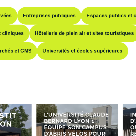
ivées
Entreprises publiques
Espaces publics et c
 cliniques
Hôtellerie de plein air et sites touristiques
rchés et GMS
Universités et écoles supérieures
STIT
L’UNIVERSITÉ CLAUDE
I
BERNARD LYON 1
D
SON
ÉQUIPE SON CAMPUS
O
D’ABRIS VÉLOS POUR
R