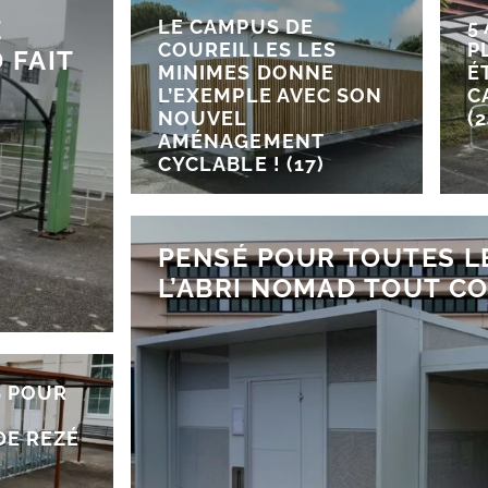
E
LE CAMPUS DE
5
COUREILLES LES
P
 FAIT
MINIMES DONNE
É
L’EXEMPLE AVEC SON
C
NOUVEL
(2
AMÉNAGEMENT
CYCLABLE ! (17)
PENSÉ POUR TOUTES LE
L’ABRI NOMAD TOUT C
S POUR
DE REZÉ