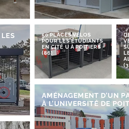
 LES
50 PLACES VÉLOS
D
POUR LES ÉTUDIANTS
V
EN CITÉ U À POITIERS
S
(86)
L
A
(3
AMÉNAGEMENT D’UN P
À L’UNIVERSITÉ DE POI