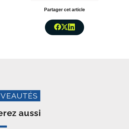
Partager cet article
Partager surFacebook
Partager surTwitter
Partager surLinked
VEAUTÉS
rez aussi