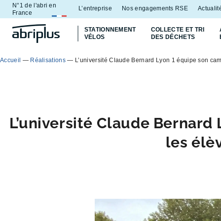
N°1 de l'abri en
Aller
Aller au
L’entreprise
Nos engagements RSE
Actualit
France
au
contenu
STATIONNEMENT
COLLECTE ET TRI
menu
VÉLOS
DES DÉCHETS
Accueil
—
Réalisations
—
L’université Claude Bernard Lyon 1 équipe son camp
L’université Claude Bernard 
les élè