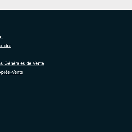
se
oindre
ns Générales de Vente
Après-Vente