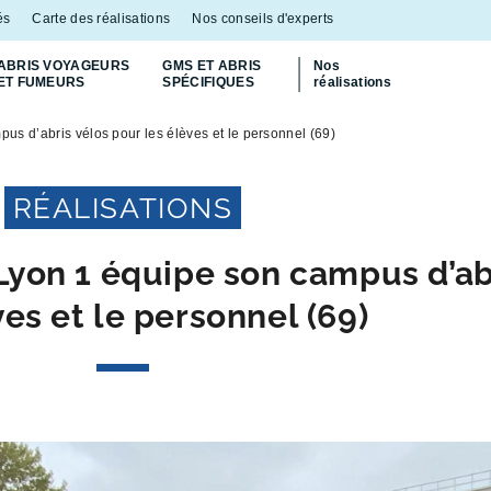
és
Carte des réalisations
Nos conseils d'experts
ABRIS VOYAGEURS
GMS ET ABRIS
Nos
ET FUMEURS
SPÉCIFIQUES
réalisations
Découvrez
notre abri bac Multiflux
p
us d’abris vélos pour les élèves et le personnel (69)
RÉALISATIONS
Lyon 1 équipe son campus d’ab
ves et le personnel (69)