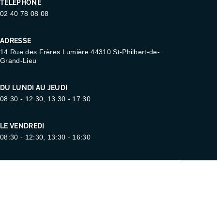
TÉLÉPHONE
02 40 78 08 08
ADRESSE
14 Rue des Frères Lumière 44310 St-Philbert-de-
Grand-Lieu
DU LUNDI AU JEUDI
08:30 - 12:30, 13:30 - 17:30
LE VENDREDI
08:30 - 12:30, 13:30 - 16:30
Mentions
Plan
Politique de confidentialité –
légales
du site
Gestion des cookies
© Copyright 2026 Abri Plus
Conception Augural Strateo