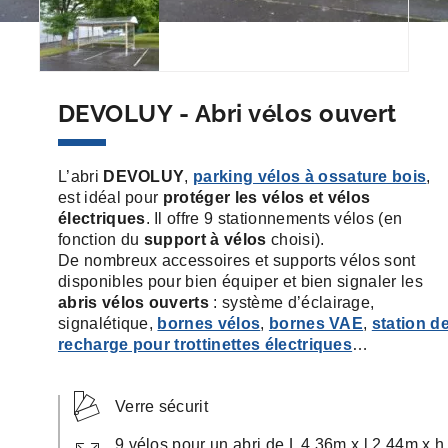
DEVOLUY - Abri vélos ouvert
L’abri
DEVOLUY
,
parking vélos à ossature bois
,
est idéal pour
protéger les vélos et vélos
électriques
. Il offre 9 stationnements vélos (en
fonction du
support à vélos
choisi).
De nombreux accessoires et supports vélos sont
disponibles pour bien équiper et bien signaler les
abris vélos ouverts
: système d’éclairage,
signalétique,
bornes vélos
,
bornes VAE
,
station d
recharge pour trottinettes électriques
…
Verre sécurit
9 vélos pour un abri de L 4,36m x l 2,44m x h