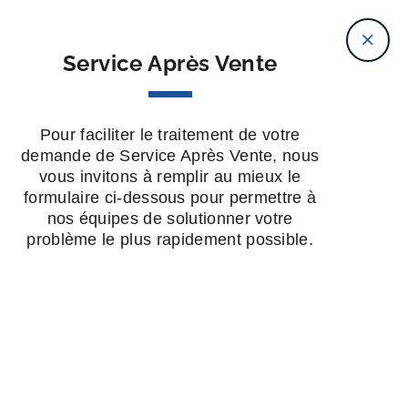
Aller
Aller au
02 40 78 08 08
DEMANDER UN DEVIS
au
contenu
Service Après Vente
menu
Ac
Ouvrir la 
Découvrez
notre abri bac Multiflux
pour le tri
Ferme
Pour faciliter le traitement de votre
sélectif des déchets !
demande de Service Après Vente, nous
vous invitons à remplir au mieux le
Accueil
—
Formulaire – Service Après Vente
formulaire ci-dessous pour permettre à
nos équipes de solutionner votre
problème le plus rapidement possible.
Actus, conseils,
Entreprise