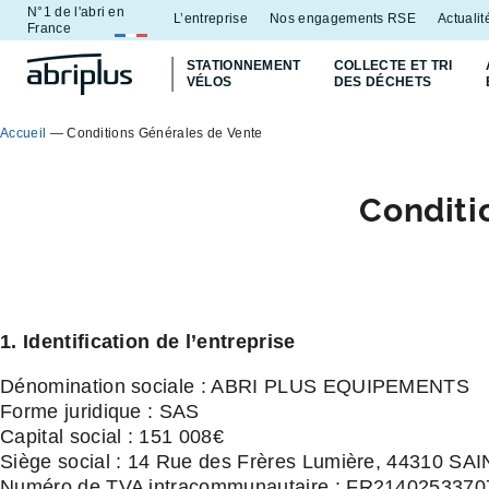
N°1 de l'abri en
Aller
Aller au
L’entreprise
Nos engagements RSE
Actualit
France
au
contenu
STATIONNEMENT
COLLECTE ET TRI
menu
VÉLOS
DES DÉCHETS
Accueil
—
Conditions Générales de Vente
Conditi
1. Identification de l’entreprise
Dénomination sociale : ABRI PLUS EQUIPEMENTS
Forme juridique : SAS
Capital social : 151 008€
Siège social : 14 Rue des Frères Lumière, 44310
Numéro de TVA intracommunautaire : FR2140253370