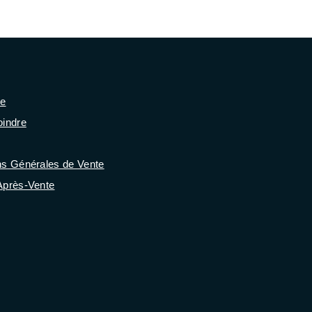
se
oindre
ns Générales de Vente
Après-Vente