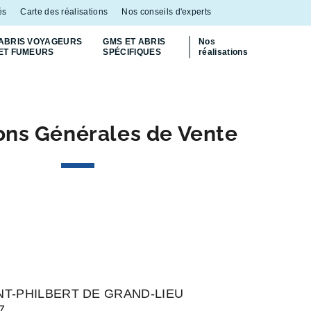
és
Carte des réalisations
Nos conseils d'experts
ABRIS VOYAGEURS
GMS ET ABRIS
Nos
ET FUMEURS
SPÉCIFIQUES
réalisations
Découvrez
notre abri bac Multiflux
p
ons Générales de Vente
 SAINT-PHILBERT DE GRAND-LIEU
7