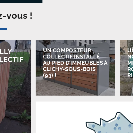
z-vous !
ILLY
UN COMPOSTEUR
U
COLLECTIF INSTALLÉ
N
LECTIF
AU PIED D’IMMEUBLES À
M
CLICHY-SOUS-BOIS
R
(93) !
RI