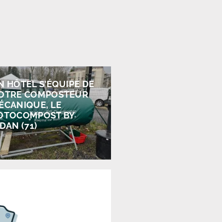
N HÔTEL S’ÉQUIPE DE
OTRE COMPOSTEUR
ÉCANIQUE, LE
OTOCOMPOST BY
DAN (71)