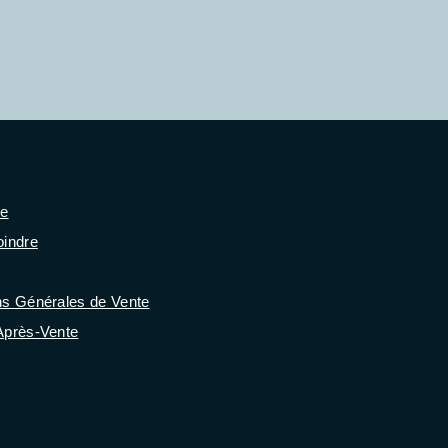
se
oindre
ns Générales de Vente
Après-Vente