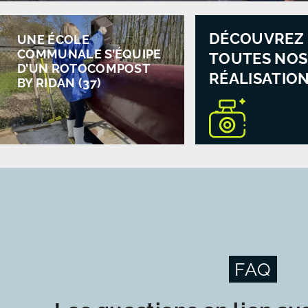
DÉCOUVREZ
UNE ÉCOLE
COMMUNALE S’ÉQUIPE
TOUTES NOS
D’UN ROTOCOMPOST
RÉALISATIO
BY RIDAN (37)
FAQ