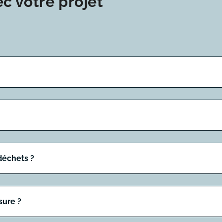
ec votre projet
déchets ?
sure ?