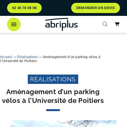
Aller
Aller au
02 40 78 08 08
DEMANDER UN DEVIS
au
contenu
menu
Ac
Ouvrir la 
Découvrez
notre abri bac Multiflux
pour le tri
Ferme
sélectif des déchets !
Accueil
—
Réalisations
—
Aménagement d’un parking vélos à
l’Université de Poitiers
RÉALISATIONS
Aménagement d’un parking
vélos à l’Université de Poitiers