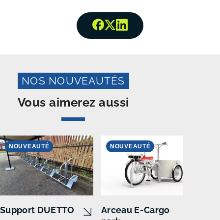
Partager surFacebook
Partager surTwitter
Partager surLinked
NOS NOUVEAUTÉS
Vous aimerez aussi
NOUVEAUTÉ
NOUVEAUTÉ
N
Support DUETTO
Arceau E-Cargo
Sup