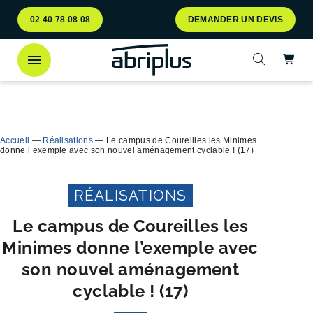
Aller
Aller au
02 40 78 08 08
DEMANDER UN DEVIS
au
contenu
menu
Ac
Ouvrir la 
Découvrez
notre abri bac Multiflux
pour le tri
Ferme
sélectif des déchets !
Accueil
—
Réalisations
—
Le campus de Coureilles les Minimes
donne l’exemple avec son nouvel aménagement cyclable ! (17)
RÉALISATIONS
Le campus de Coureilles les
Minimes donne l’exemple avec
son nouvel aménagement
cyclable ! (17)