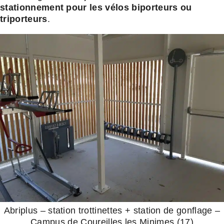
stationnement pour les vélos biporteurs ou
triporteurs
.
Abriplus – station trottinettes + station de gonflage –
Campus de Coureilles les Minimes (17)