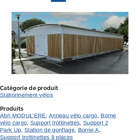
Catégorie de produit
Stationnement vélos
Produits
Abri MODUL’ERE
,
Anneau vélo cargo
,
Borne
vélo cargo
,
Support trottinettes
,
Support 2
Park Up
,
Station de gonflage
,
Borne A
,
Support trottinettes 8 places