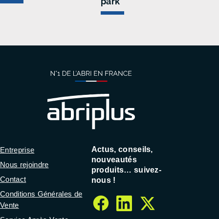
park
trot
pla
Actus, conseils,
Entreprise
nouveautés
Nous rejoindre
produits… suivez-
Contact
nous !
Conditions Générales de
Vente
facebook
linkedin
twitter