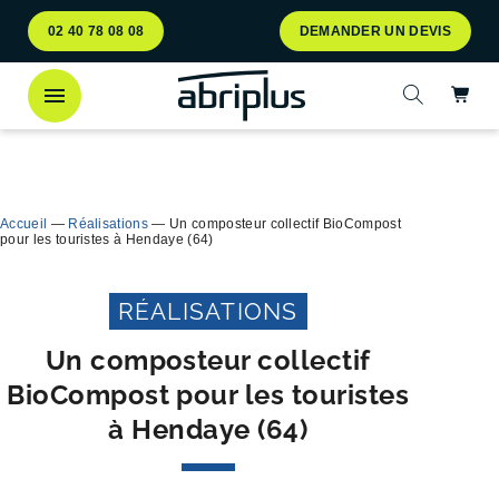
Aller
Aller au
02 40 78 08 08
DEMANDER UN DEVIS
au
contenu
menu
Ac
Ouvrir la 
Découvrez
notre abri bac Multiflux
pour le tri
Ferme
sélectif des déchets !
Accueil
—
Réalisations
—
Un composteur collectif BioCompost
pour les touristes à Hendaye (64)
RÉALISATIONS
Un composteur collectif
BioCompost pour les touristes
à Hendaye (64)