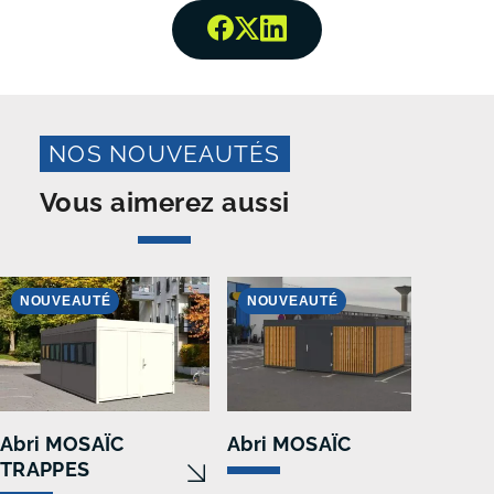
Partager surFacebook
Partager surTwitter
Partager surLinked
NOS NOUVEAUTÉS
Vous aimerez aussi
NOUVEAUTÉ
NOUVEAUTÉ
N
Abri MOSAÏC
Abri MOSAÏC
Cor
TRAPPES
inté