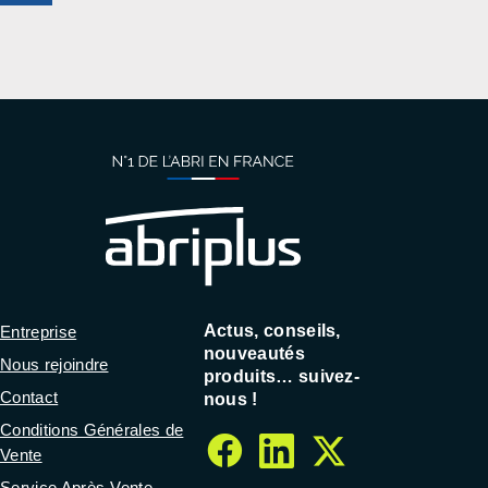
séle
CO
Actus, conseils,
Entreprise
nouveautés
Nous rejoindre
produits… suivez-
Contact
nous !
Conditions Générales de
Vente
facebook
linkedin
twitter
Service Après-Vente