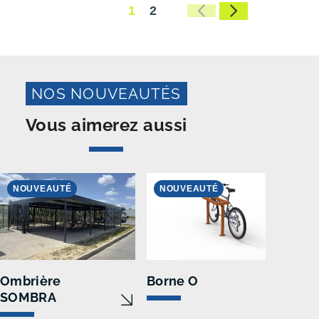
1
2
NOS NOUVEAUTÉS
Vous aimerez aussi
NOUVEAUTÉ
NOUVEAUTÉ
N
Ombrière
Borne O
Abri
SOMBRA