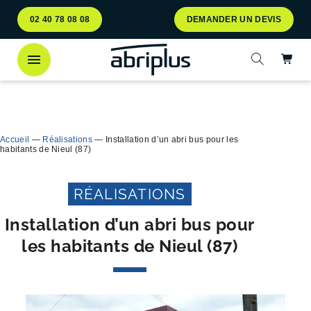
Aller
Aller au
02 40 78 08 08
DEMANDER UN DEVIS
au
contenu
menu
Ac
Ouvrir la 
Découvrez
notre abri bac Multiflux
pour le tri
Ferme
sélectif des déchets !
Accueil
—
Réalisations
—
Installation d’un abri bus pour les
habitants de Nieul (87)
RÉALISATIONS
Installation d’un abri bus pour
les habitants de Nieul (87)