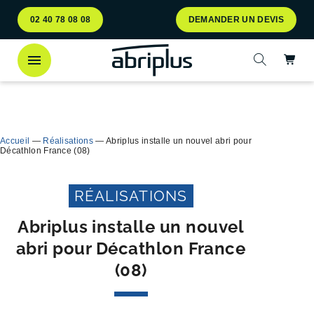
Aller
Aller au
02 40 78 08 08
DEMANDER UN DEVIS
au
contenu
menu
Ac
Ouvrir la 
Découvrez
notre abri bac Multiflux
pour le tri
Ferme
sélectif des déchets !
Accueil
—
Réalisations
—
Abriplus installe un nouvel abri pour
Décathlon France (08)
RÉALISATIONS
Abriplus installe un nouvel
abri pour Décathlon France
(08)