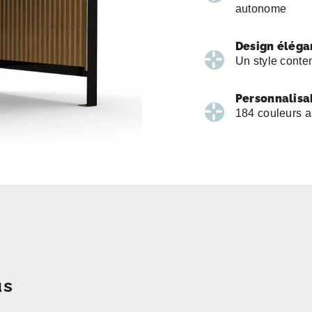
autonome
Design éléga
Un style cont
Personnalisa
184 couleurs a
us