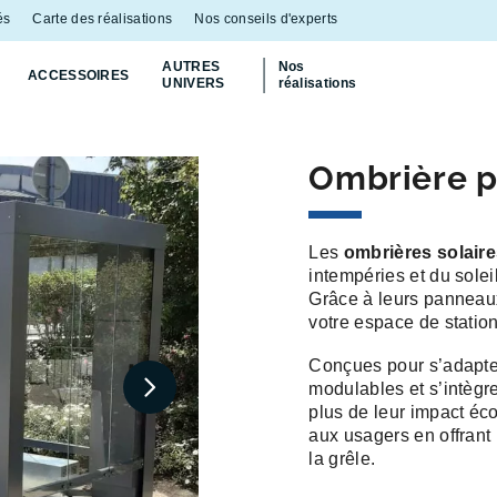
és
Carte des réalisations
Nos conseils d'experts
AUTRES
Nos
ACCESSOIRES
UNIVERS
réalisations
Ombrière p
Les
ombrières solaire
intempéries et du solei
Grâce à leurs panneaux
votre espace de station
Conçues pour s’adapte
modulables et s’intègr
plus de leur impact éco
aux usagers en offrant 
la grêle.