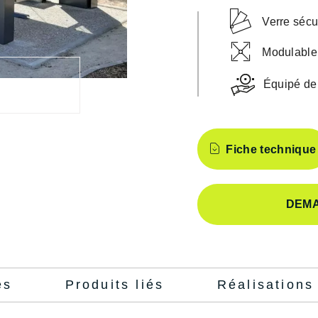
Verre sécu
Modulable
Équipé de
Caractéristiques
Fiche technique
DEMA
es
Produits liés
Réalisations