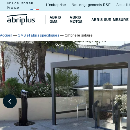
N°1 de l'abri en
Aller
Aller au
L’entreprise
Nos engagements RSE
Actualit
France
au
contenu
ABRIS
ABRIS
menu
ABRIS SUR-MESURE
GMS
MOTOS
Accueil
—
GMS et abris spécifiques
—
Ombrière solaire