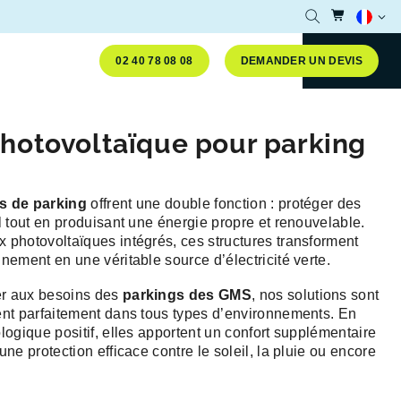
Accéder
Ouvrir la reche
Langue 
02 40 78 08 08
DEMANDER UN DEVIS
hotovoltaïque pour parking
s de parking
offrent une double fonction : protéger des
l tout en produisant une énergie propre et renouvelable.
 photovoltaïques intégrés, ces structures transforment
nement en une véritable source d’électricité verte.
r aux besoins des
parkings des GMS
, nos solutions sont
ent parfaitement dans tous types d’environnements. En
logique positif, elles apportent un confort supplémentaire
une protection efficace contre le soleil, la pluie ou encore