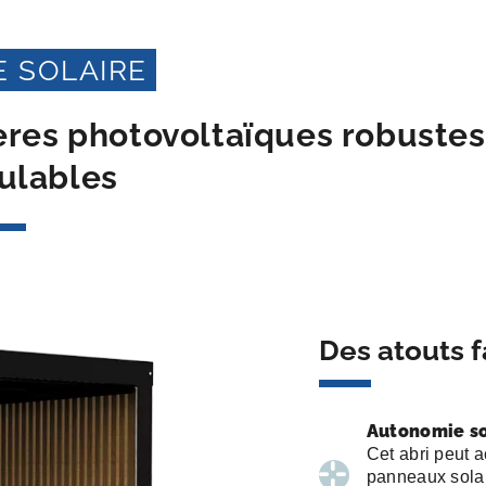
 SOLAIRE
ères photovoltaïques robustes
ulables
Des atouts f
Autonomie so
Cet abri peut a
panneaux solai