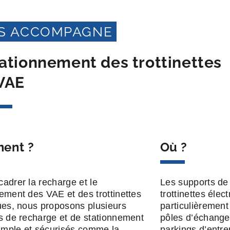
US ACCOMPAGNE
tationnement des trottinettes
VAE
ent ?
Où ?
adrer la recharge et le
Les supports de
ement des VAE et des trottinettes
trottinettes élec
ues, nous proposons plusieurs
particulièrement
s de recharge et de stationnement
pôles d’échange
simple et sécurisés comme la
parkings d’entre