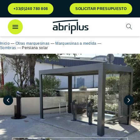
Ir al
Ir al
+33(0)240 780 808
SOLICITAR PRESUPUESTO
menú
contenido
Abrir
Inicio
—
Otras marquesinas
—
Marquesinas a medida
—
Sombras
—
Persiana solar