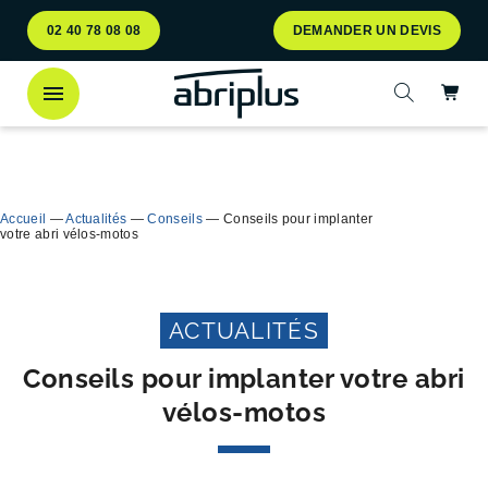
Aller
Aller au
02 40 78 08 08
DEMANDER UN DEVIS
au
contenu
menu
Ac
Ouvrir la 
Découvrez
notre abri bac Multiflux
pour le tri
Ferme
sélectif des déchets !
Accueil
—
Actualités
—
Conseils
—
Conseils pour implanter
votre abri vélos-motos
ACTUALITÉS
Conseils pour implanter votre abri
vélos-motos