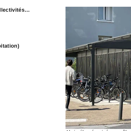
llectivités…
itation)