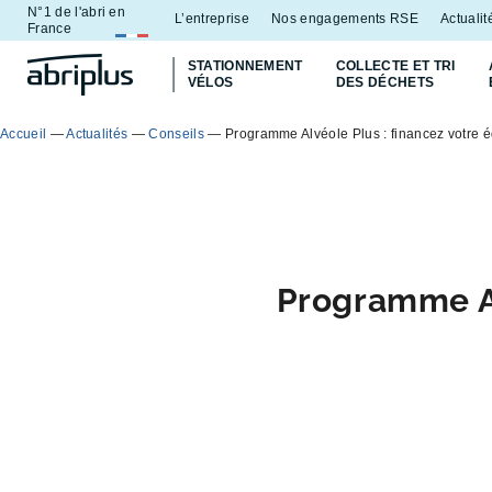
N°1 de l'abri en
Aller
Aller au
L’entreprise
Nos engagements RSE
Actualit
France
au
contenu
STATIONNEMENT
COLLECTE ET TRI
menu
VÉLOS
DES DÉCHETS
Accueil
—
Actualités
—
Conseils
—
Programme Alvéole Plus : financez votre 
Programme Al