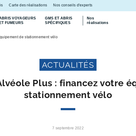
és
Carte des réalisations
Nos conseils d'experts
ABRIS VOYAGEURS
GMS ET ABRIS
Nos
ET FUMEURS
SPÉCIFIQUES
réalisations
Découvrez
notre abri bac Multiflux
p
équipement de stationnement vélo
ACTUALITÉS
véole Plus : financez votre 
stationnement vélo
7 septembre 2022