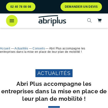
Aller
Aller au
02 40 78 08 08
DEMANDER UN DEVIS
au
contenu
menu
Ac
Ouvrir la 
Découvrez
notre abri bac Multiflux
pour le tri
Ferme
sélectif des déchets !
Accueil
—
Actualités
—
Conseils
—
Abri Plus accompagne les
entreprises dans la mise en place de leur plan de mobilité !
ACTUALITÉS
Abri Plus accompagne les
entreprises dans la mise en place de
leur plan de mobilité !