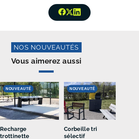
Partager surFacebook
Partager surTwitter
Partager surLinked
NOS NOUVEAUTÉS
Vous aimerez aussi
NOUVEAUTÉ
NOUVEAUTÉ
N
Recharge
Corbeille tri
Arc
trottinette
sélectif
par