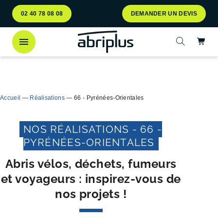
Aller
Aller au
02 40 78 08 08
DEMANDER UN DEVIS
au
contenu
menu
Ac
Ouvrir la 
Découvrez
notre abri bac Multiflux
pour le tri
Ferme
sélectif des déchets !
Accueil
—
Réalisations
—
66 - Pyrénées-Orientales
NOS RÉALISATIONS - 66 -
PYRÉNÉES-ORIENTALES
Abris vélos, déchets, fumeurs
et voyageurs : inspirez-vous de
nos projets !