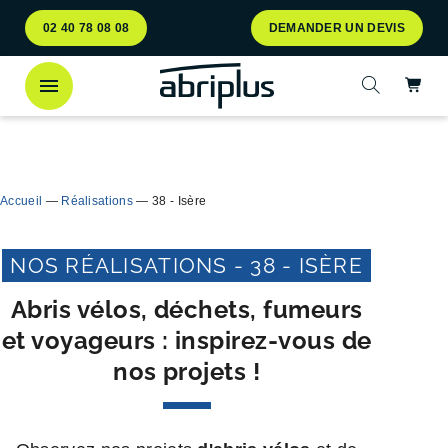
Aller
Aller au
02 40 78 08 08
DEMANDER UN DEVIS
au
contenu
menu
Ac
Ouvrir la 
Découvrez
notre abri bac Multiflux
pour le tri
Ferme
sélectif des déchets !
Accueil
—
Réalisations
—
38 - Isère
NOS RÉALISATIONS - 38 - ISÈRE
Abris vélos, déchets, fumeurs
et voyageurs : inspirez-vous de
nos projets !