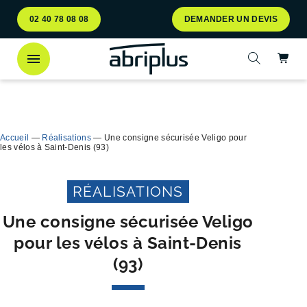
Aller
Aller au
02 40 78 08 08
DEMANDER UN DEVIS
au
contenu
menu
Ac
Ouvrir la 
Découvrez
notre abri bac Multiflux
pour le tri
Ferme
sélectif des déchets !
Accueil
—
Réalisations
—
Une consigne sécurisée Veligo pour
les vélos à Saint-Denis (93)
RÉALISATIONS
Une consigne sécurisée Veligo
pour les vélos à Saint-Denis
(93)