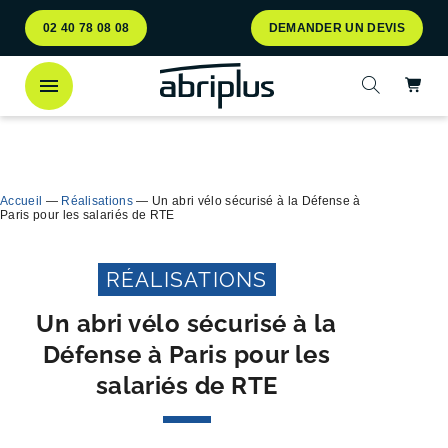
Aller
Aller au
02 40 78 08 08
DEMANDER UN DEVIS
au
contenu
menu
Ac
Ouvrir la 
Découvrez
notre abri bac Multiflux
pour le tri
Ferme
sélectif des déchets !
Accueil
—
Réalisations
—
Un abri vélo sécurisé à la Défense à
Paris pour les salariés de RTE
RÉALISATIONS
Un abri vélo sécurisé à la
Défense à Paris pour les
salariés de RTE