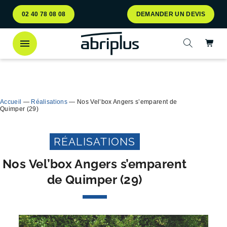
Aller
Aller au
02 40 78 08 08
DEMANDER UN DEVIS
au
contenu
menu
Ac
Ouvrir la 
Découvrez
notre abri bac Multiflux
pour le tri
Ferme
sélectif des déchets !
Accueil
—
Réalisations
—
Nos Vel’box Angers s’emparent de
Quimper (29)
RÉALISATIONS
Nos Vel’box Angers s’emparent
de Quimper (29)