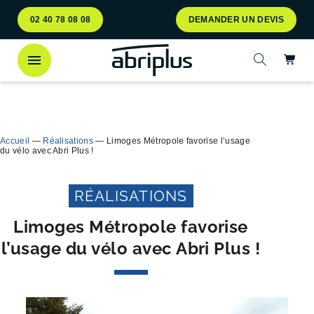
Aller
Aller au
02 40 78 08 08
DEMANDER UN DEVIS
au
contenu
menu
Ac
Ouvrir la 
Découvrez
notre abri bac Multiflux
pour le tri
Ferme
sélectif des déchets !
Accueil
—
Réalisations
—
Limoges Métropole favorise l’usage
du vélo avec Abri Plus !
RÉALISATIONS
Limoges Métropole favorise
l’usage du vélo avec Abri Plus !