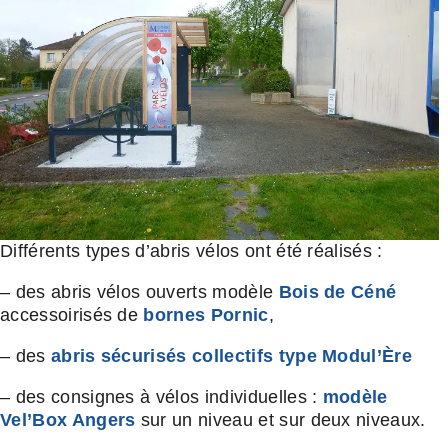
Différents types d’abris vélos ont été réalisés :
– des abris vélos ouverts modèle
Bois de Céné
accessoirisés de
bornes Pornic
,
– des
abris sécurisés collectifs type Modul’Ère
– des consignes à vélos individuelles :
modèle
Vel’Box Angers
sur un niveau et sur deux niveaux.