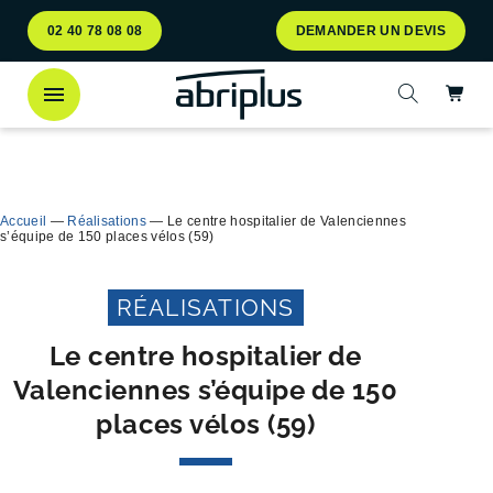
Aller
Aller au
02 40 78 08 08
DEMANDER UN DEVIS
au
contenu
menu
Ac
Ouvrir la 
Découvrez
notre abri bac Multiflux
pour le tri
Ferme
sélectif des déchets !
Accueil
—
Réalisations
—
Le centre hospitalier de Valenciennes
s’équipe de 150 places vélos (59)
RÉALISATIONS
Le centre hospitalier de
Valenciennes s’équipe de 150
places vélos (59)