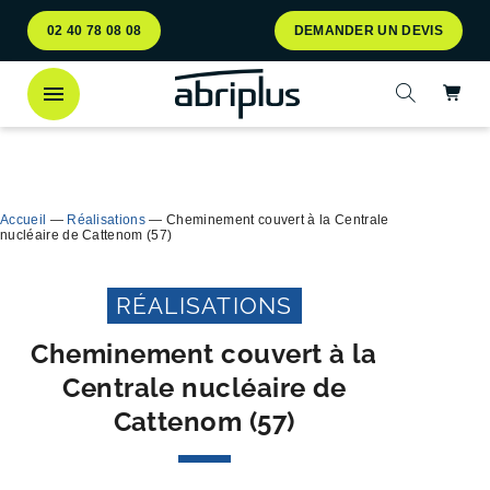
Aller
Aller au
02 40 78 08 08
DEMANDER UN DEVIS
au
contenu
menu
Ac
Ouvrir la 
Découvrez
notre abri bac Multiflux
pour le tri
Ferme
sélectif des déchets !
Accueil
—
Réalisations
—
Cheminement couvert à la Centrale
nucléaire de Cattenom (57)
RÉALISATIONS
Cheminement couvert à la
Centrale nucléaire de
Cattenom (57)