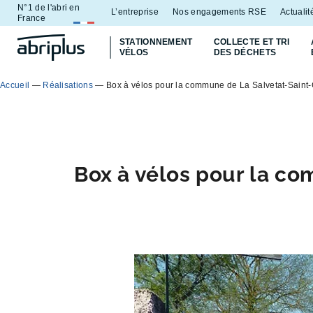
N°1 de l'abri en
Aller
Aller au
L’entreprise
Nos engagements RSE
Actualit
France
au
contenu
STATIONNEMENT
COLLECTE ET TRI
menu
VÉLOS
DES DÉCHETS
Accueil
—
Réalisations
—
Box à vélos pour la commune de La Salvetat-Saint-G
Box à vélos pour la co