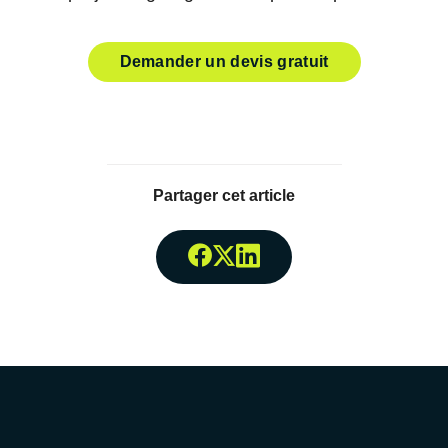
Demander un devis gratuit
Partager cet article
Partager surFacebook
Partager surTwitter
Partager surLinked