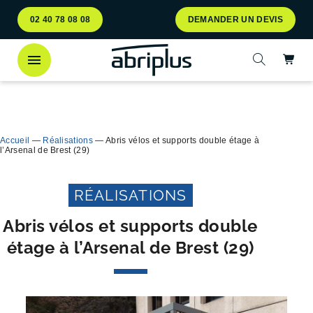
Aller
Aller au
02 40 78 08 08
DEMANDER UN DEVIS
au
contenu
menu
Ac
Ouvrir la 
Découvrez
notre abri bac Multiflux
pour le tri
Ferme
sélectif des déchets !
Accueil
—
Réalisations
—
Abris vélos et supports double étage à
l’Arsenal de Brest (29)
RÉALISATIONS
Abris vélos et supports double
étage à l’Arsenal de Brest (29)