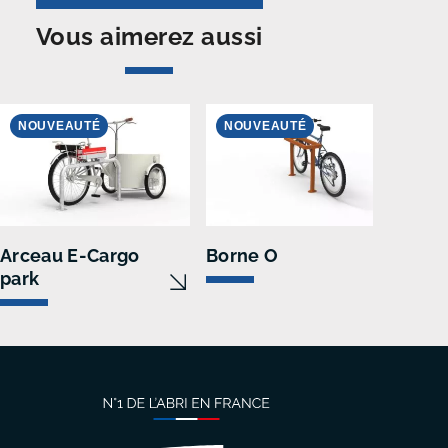
Vous aimerez aussi
NOUVEAUTÉ
NOUVEAUTÉ
N
Arceau E-Cargo
Borne O
Sup
park