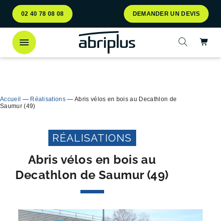
Aller
Aller au
02 40 78 08 08
DEMANDER UN DEVIS
au
contenu
menu
Ac
Ouvrir la 
Découvrez
notre abri bac Multiflux
pour le tri
Ferme
sélectif des déchets !
Accueil
—
Réalisations
—
Abris vélos en bois au Decathlon de
Saumur (49)
RÉALISATIONS
Abris vélos en bois au
Decathlon de Saumur (49)