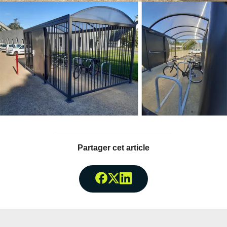
Partager cet article
Partager surFacebook
Partager surTwitter
Partager surLinked