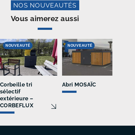
NOS NOUVEAUTÉS
Vous aimerez aussi
NOUVEAUTÉ
NOUVEAUTÉ
N
Corbeille tri
Abri MOSAÏC
Cor
sélectif
inté
extérieure –
séle
CORBEFLUX
CO