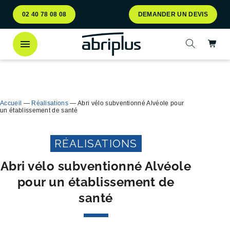
Aller
Aller au
02 40 78 08 08
DEMANDER UN DEVIS
au
contenu
menu
Ac
Ouvrir la 
Découvrez
notre abri bac Multiflux
pour le tri
Ferme
sélectif des déchets !
Accueil
—
Réalisations
—
Abri vélo subventionné Alvéole pour
un établissement de santé
RÉALISATIONS
Abri vélo subventionné Alvéole
pour un établissement de
santé