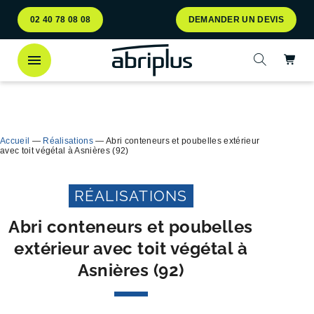
Aller
Aller au
02 40 78 08 08
DEMANDER UN DEVIS
au
contenu
menu
Ac
Ouvrir la 
Découvrez
notre abri bac Multiflux
pour le tri
Ferme
sélectif des déchets !
Accueil
—
Réalisations
—
Abri conteneurs et poubelles extérieur
avec toit végétal à Asnières (92)
RÉALISATIONS
Abri conteneurs et poubelles
extérieur avec toit végétal à
Asnières (92)