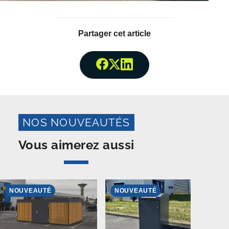
Partager cet article
Partager surFacebook
Partager surTwitter
Partager surLinked
NOS NOUVEAUTÉS
Vous aimerez aussi
NOUVEAUTÉ
NOUVEAUTÉ
N