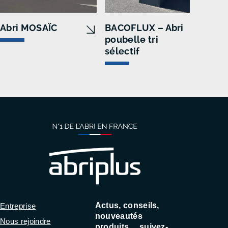
Abri MOSAÏC
BACOFLUX – Abri
Corb
poubelle tri
séle
sélectif
ext
CO
Actus, conseils,
Entreprise
nouveautés
Nous rejoindre
produits… suivez-