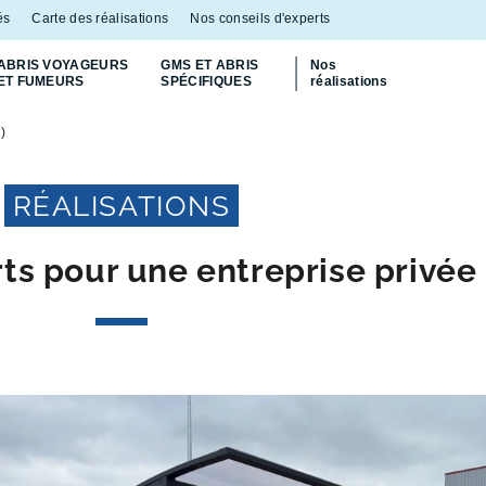
és
Carte des réalisations
Nos conseils d'experts
ABRIS VOYAGEURS
GMS ET ABRIS
Nos
ET FUMEURS
SPÉCIFIQUES
réalisations
Découvrez
notre abri bac Multiflux
p
)
RÉALISATIONS
rts pour une entreprise privée 