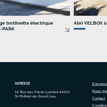
e trottinette électrique
Abri VEL’BOX à
E-PARK
ADRESSE
Entrepri
Nous rej
14 Rue des Frères Lumière 44310
St-Philbert-de-Grand-Lieu
Contact
Conditio