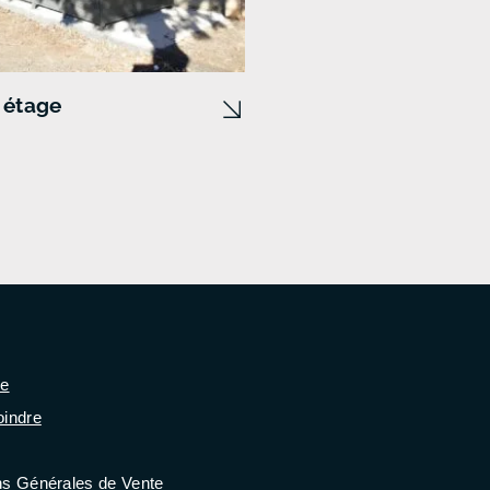
 étage
se
oindre
ns Générales de Vente