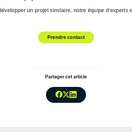
évelopper un projet similaire, notre équipe d’experts 
Prendre contact
Partager cet article
Partager surFacebook
Partager surTwitter
Partager surLinked