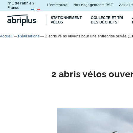
N°1 de l'abri en
Aller
Aller au
L’entreprise
Nos engagements RSE
Actualit
France
au
contenu
STATIONNEMENT
COLLECTE ET TRI
menu
VÉLOS
DES DÉCHETS
Accueil
—
Réalisations
—
2 abris vélos ouverts pour une entreprise privée (13
2 abris vélos ouve