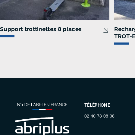
Support trottinettes 8 places
Recharg
TROT-
TÉLÉPHONE
02 40 78 08 08