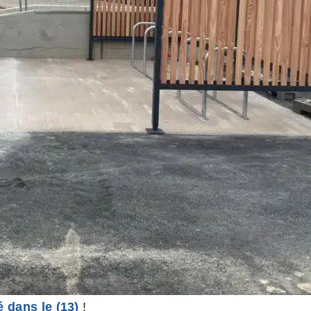
é dans le (13)
!