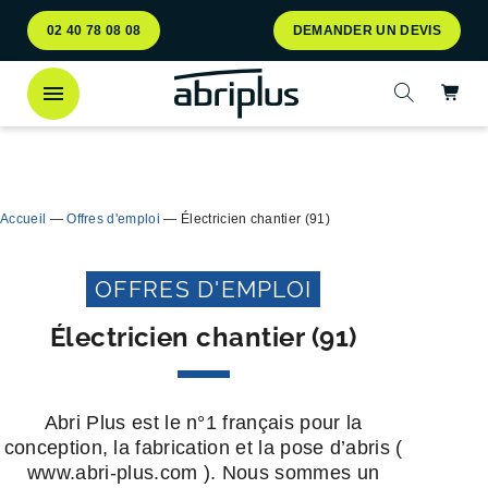
Aller
Aller au
02 40 78 08 08
DEMANDER UN DEVIS
au
contenu
menu
Ac
Ouvrir la 
Découvrez
notre abri bac Multiflux
pour le tri
Ferme
sélectif des déchets !
Accueil
—
Offres d'emploi
—
Électricien chantier (91)
OFFRES D'EMPLOI
Électricien chantier (91)
Abri Plus est le n°1 français pour la
conception, la fabrication et la pose d’abris (
www.abri-plus.com ). Nous sommes un