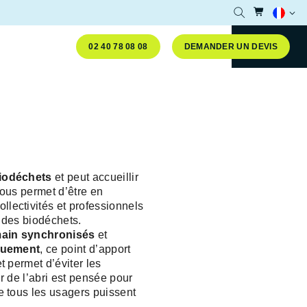
Accéder
Ouvrir la reche
Langue 
02 40 78 08 08
DEMANDER UN DEVIS
our le tri sélectif des déchets !
Fermer le message
biodéchets
et peut accueillir
vous permet d’être en
ollectivités et professionnels
i des biodéchets.
 main synchronisés
et
aquement
, ce point d’apport
t permet d’éviter les
r de l’abri est pensée pour
ue tous les usagers puissent