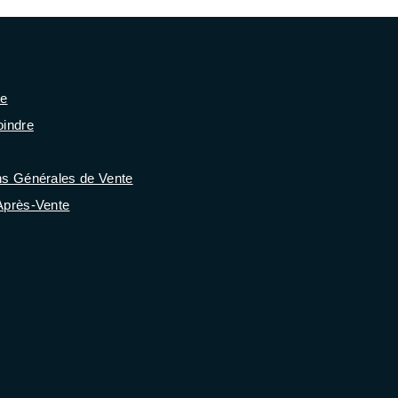
se
oindre
ns Générales de Vente
Après-Vente