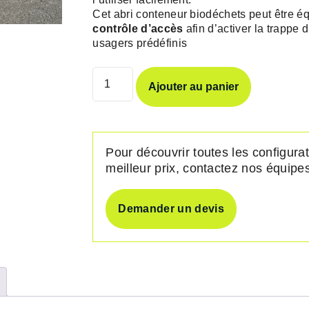
Cet abri conteneur biodéchets peut être é
contrôle d’accès
afin d’activer la trappe 
usagers prédéfinis
quantité
Ajouter au panier
de
Abri
bac
BIODFLUX
Pour découvrir toutes les configurat
meilleur prix, contactez nos équip
Demander un devis