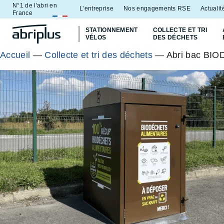
N°1 de l'abri en
Aller
Aller au
L’entreprise
Nos engagements RSE
Actualit
France
au
contenu
STATIONNEMENT
COLLECTE ET TRI
menu
VÉLOS
DES DÉCHETS
Accueil
—
Collecte et tri des déchets
— Abri bac BI