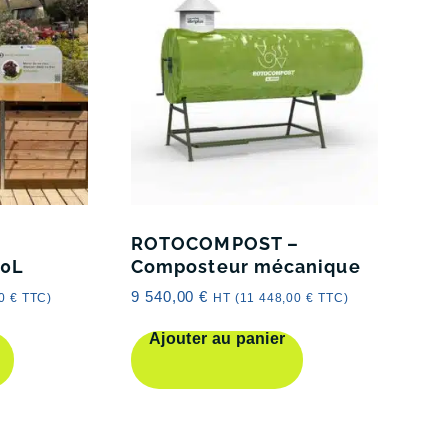
ROTOCOMPOST –
0L
Composteur mécanique
9 540,00
€
00
€
TTC)
HT (
11 448,00
€
TTC)
Ajouter au panier