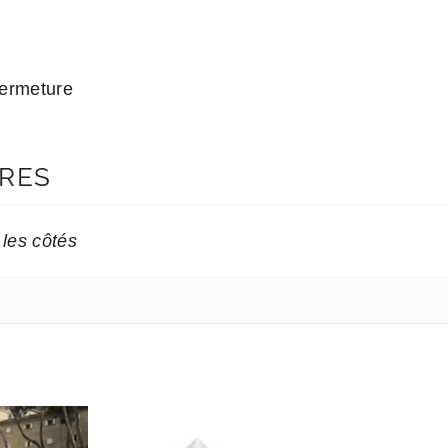
fermeture
RES
 les côtés