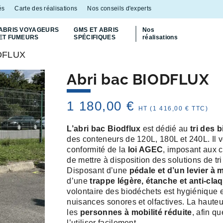
és
Carte des réalisations
Nos conseils d'experts
ABRIS VOYAGEURS
GMS ET ABRIS
Nos
ET FUMEURS
SPÉCIFIQUES
réalisations
ODFLUX
Découvrez
notre abri bac Multiflux
p
Abri bac BIODFLUX
1 180,00
€
HT (
1 416,00
€
TTC)
L’abri bac Biodflux
est dédié au
tri des 
des conteneurs de 120L, 180L et 240L. Il 
conformité de la
loi AGEC
, imposant aux c
de mettre à disposition des solutions de tr
Disposant d’une
pédale et d’un levier à
d’une
trappe légère, étanche et anti-cl
volontaire des biodéchets est hygiénique e
nuisances sonores et olfactives. La hauteu
les
personnes à mobilité réduite
, afin q
l’utiliser facilement.