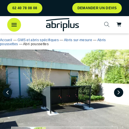
Aller
Aller au
02 40 78 08 08
DEMANDER UN DEVIS
au
contenu
menu
Ac
Ouvrir la 
Accueil
—
GMS et abris spécifiques
—
Abris sur-mesure
—
Abris
poussettes
—
Abri poussettes