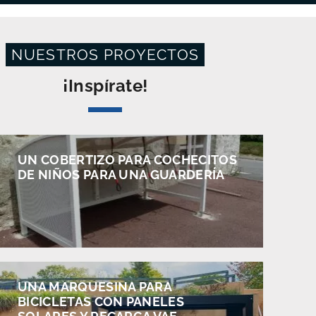
NUESTROS PROYECTOS
¡Inspírate!
UN COBERTIZO PARA COCHECITOS
DE NIÑOS PARA UNA GUARDERÍA
UNA MARQUESINA PARA
BICICLETAS CON PANELES