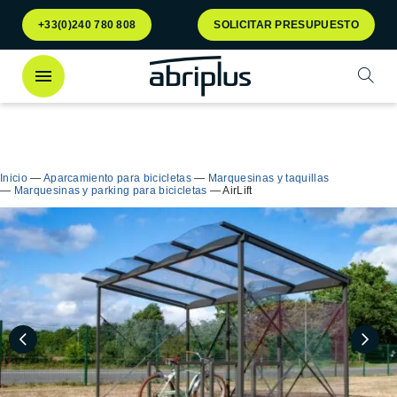
Ir al
Ir al
+33(0)240 780 808
SOLICITAR PRESUPUESTO
menú
contenido
Abrir
¡Descubra
nuestro contenedor Multiflux
para la
Cerra
clasificación selectiva de residuos!
Inicio
—
Aparcamiento para bicicletas
—
Marquesinas y taquillas
—
Marquesinas y parking para bicicletas
—
AirLift