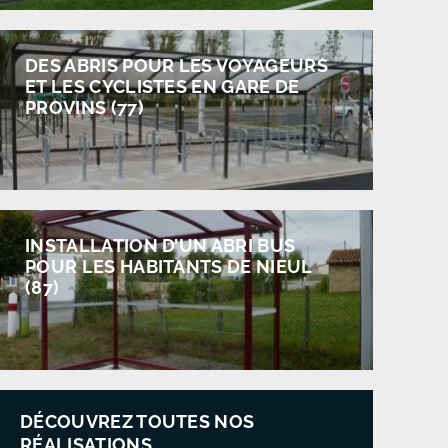
DES ABRIS POUR LES VOYAGEURS
ET LES CYCLISTES EN GARE DE
PROVINS (77)
INSTALLATION D’UN ABRI BUS
POUR LES HABITANTS DE NIEUL
(87)
DÉCOUVREZ TOUTES NOS
RÉALISATIONS