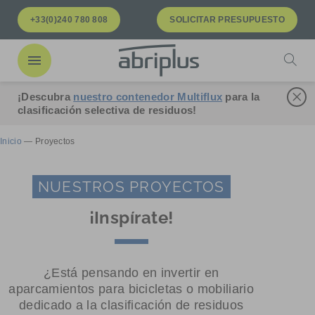
Ir al
Ir al
+33(0)240 780 808
SOLICITAR PRESUPUESTO
menú
contenido
Abrir
¡Descubra
nuestro contenedor Multiflux
para la
Cerra
clasificación selectiva de residuos!
Inicio
—
Proyectos
NUESTROS PROYECTOS
¡Inspírate!
¿Está pensando en invertir en
aparcamientos para bicicletas o mobiliario
dedicado a la clasificación de residuos