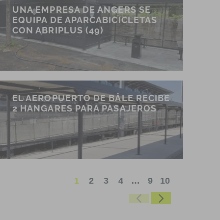
UNA EMPRESA DE ANGERS SE
EQUIPA DE APARCABICICLETAS
CON ABRIPLUS (49)
EL AEROPUERTO DE BÂLE RECIBE
2 HANGARES PARA PASAJEROS
1
2
3
4
…
9
10