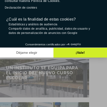
consultar nuestra Política de Cookies.
Declaración de cookies
¿Cuál es la finalidad de estas cookies?
UNA UNIVERSIDAD EQUIPA SU
Estadísticas y análisis de audiencia
Compartir datos de analítica, publicidad, datos de usuario y
CAMPUS CON APARCABICICLETAS
datos de personalización de anuncios con Google
PARA ESTUDIANTES Y PERSONAL
Consentimientos certificados por
Déjame elegir
¡Vale!
UN INSTITUTO SE EQUIPA PARA
EL INICIO DEL NUEVO CURSO
ESCOLAR