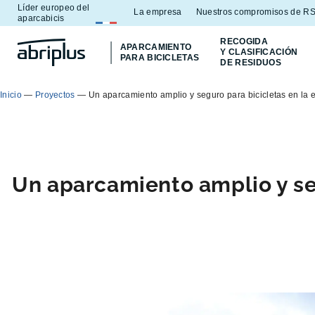
Líder europeo del
Ir al
Ir al
La empresa
Nuestros compromisos de R
aparcabicis
menú
contenido
RECOGIDA
APARCAMIENTO
Y CLASIFICACIÓN
PARA BICICLETAS
DE RESIDUOS
Inicio
—
Proyectos
—
Un aparcamiento amplio y seguro para bicicletas en la e
Un aparcamiento amplio y seg