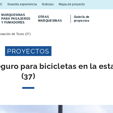
SC
Nuestra experiencia
Noticias
Mapa de proyecto
MARQUESINAS
OTRAS
Galería de
PARA PASAJEROS
MARQUESINAS
proyectos
Y FUMADORES
¡Descubra
nuestro contenedor Multiflux
para
stación de Tours (37)
PROYECTOS
uro para bicicletas en la est
(37)