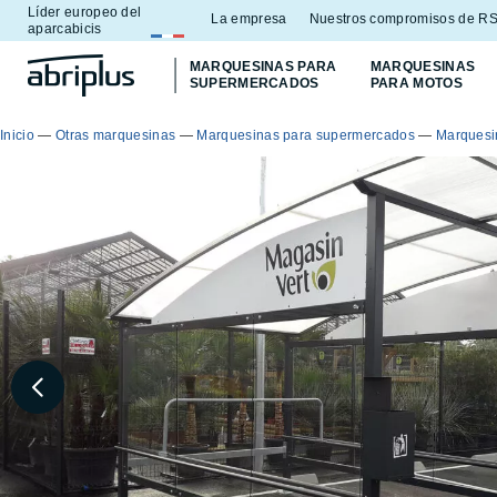
Líder europeo del
Ir al
Ir al
La empresa
Nuestros compromisos de R
aparcabicis
menú
contenido
MARQUESINAS PARA
MARQUESINAS
SUPERMERCADOS
PARA MOTOS
Inicio
—
Otras marquesinas
—
Marquesinas para supermercados
—
Marquesi