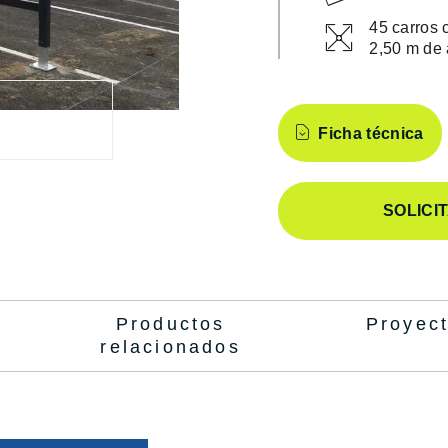
45 carros
2,50 m de 
Características
Ficha técnica
SOLICI
Productos
Proyec
relacionados