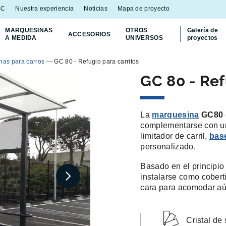
SC
Nuestra experiencia
Noticias
Mapa de proyecto
MARQUESINAS
OTROS
Galería de
ACCESORIOS
A MEDIDA
UNIVERSOS
proyectos
nas para carros
—
GC 80 - Refugio para carritos
GC 80 - Ref
La
marquesina
GC80
complementarse con un
limitador de carril,
base
personalizado.
Basado en el principio
instalarse como cobert
cara para acomodar aú
Cristal de