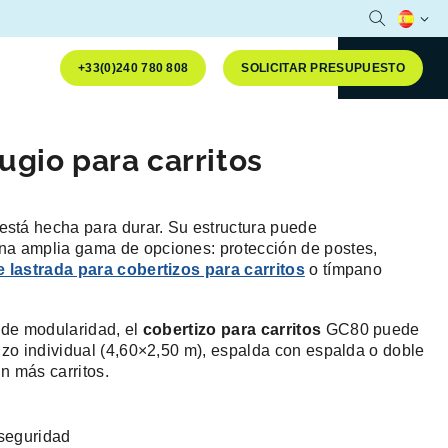
Abrir la b
Idioma 
+33(0)240 780 808
SOLICITAR PRESUPUESTO
ugio para carritos
está hecha para durar. Su estructura puede
a amplia gama de opciones: protección de postes,
 lastrada para cobertizos para carritos
o tímpano
 de modularidad, el
cobertizo
para carritos
GC80 puede
izo individual (4,60×2,50 m), espalda con espalda o doble
n más carritos.
 seguridad