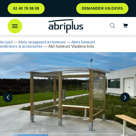
Aller
Aller au
02 40 78 08 08
DEMANDER UN DEVIS
au
contenu
menu
Ac
Ouvrir la 
Accueil
—
Abris voyageurs et fumeurs
—
Abris fumeurs
extérieurs & accessoires
—
Abri fumeurs Viadène bois