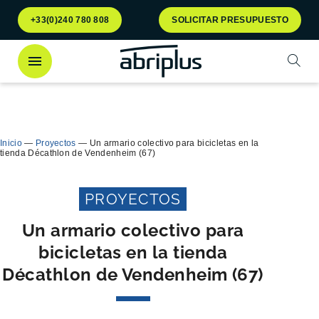
Ir al
Ir al
+33(0)240 780 808
SOLICITAR PRESUPUESTO
menú
contenido
Abrir
¡Descubra
nuestro contenedor Multiflux
para la
Cerra
clasificación selectiva de residuos!
Inicio
—
Proyectos
—
Un armario colectivo para bicicletas en la
tienda Décathlon de Vendenheim (67)
PROYECTOS
Un armario colectivo para
bicicletas en la tienda
Décathlon de Vendenheim (67)