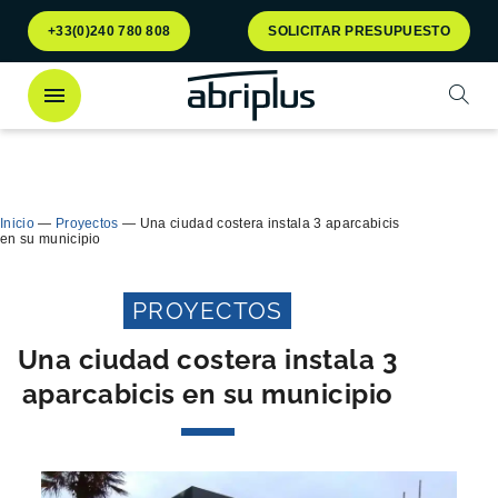
Ir al
Ir al
+33(0)240 780 808
SOLICITAR PRESUPUESTO
menú
contenido
Abrir
¡Descubra
nuestro contenedor Multiflux
para la
Cerra
clasificación selectiva de residuos!
Inicio
—
Proyectos
—
Una ciudad costera instala 3 aparcabicis
en su municipio
PROYECTOS
Una ciudad costera instala 3
aparcabicis en su municipio