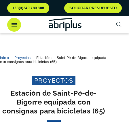
Ir al
Ir al
+33(0)240 780 808
SOLICITAR PRESUPUESTO
menú
contenido
Abrir
¡Descubra
nuestro contenedor Multiflux
para la
Cerra
clasificación selectiva de residuos!
Inicio
—
Proyectos
—
Estación de Saint-Pé-de-Bigorre equipada
con consignas para bicicletas (65)
PROYECTOS
Estación de Saint-Pé-de-
Bigorre equipada con
consignas para bicicletas (65)