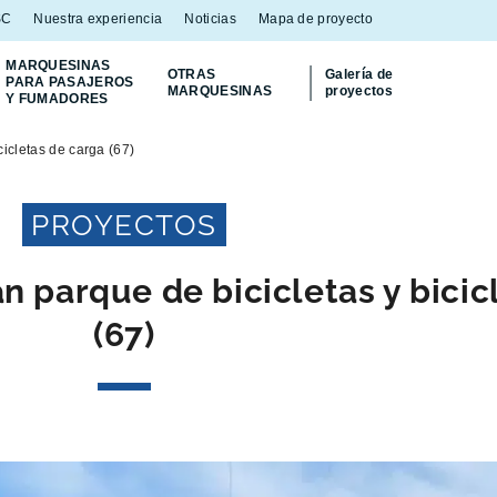
SC
Nuestra experiencia
Noticias
Mapa de proyecto
MARQUESINAS
OTRAS
Galería de
PARA PASAJEROS
MARQUESINAS
proyectos
Y FUMADORES
¡Descubra
nuestro contenedor Multiflux
para
cicletas de carga (67)
PROYECTOS
n parque de bicicletas y bicic
(67)