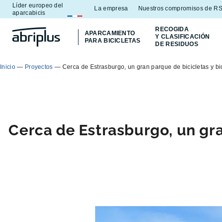
Líder europeo del
Ir al
Ir al
La empresa
Nuestros compromisos de R
aparcabicis
menú
contenido
RECOGIDA
APARCAMIENTO
Y CLASIFICACIÓN
PARA BICICLETAS
DE RESIDUOS
Inicio
—
Proyectos
—
Cerca de Estrasburgo, un gran parque de bicicletas y bi
Cerca de Estrasburgo, un gra